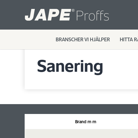
BRANSCHER VI HJÄLPER
HITTA 
PROFFS
/
Branscher vi hjälper
/
FASTIGHET
/
Sanering
Sanering
Brand m m