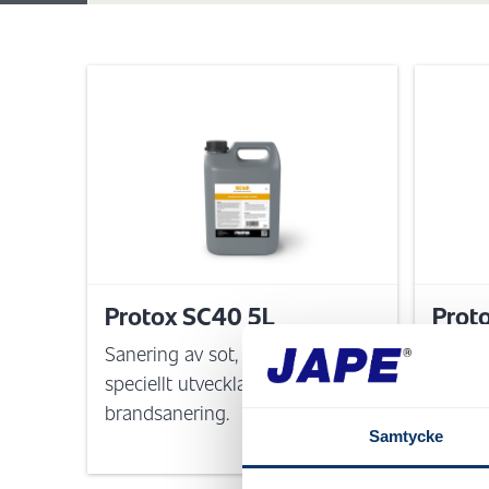
Protox SC40 5L
Prot
Sanering av sot, olja och fett,
Sanerin
speciellt utvecklad för
brandsanering.
Samtycke