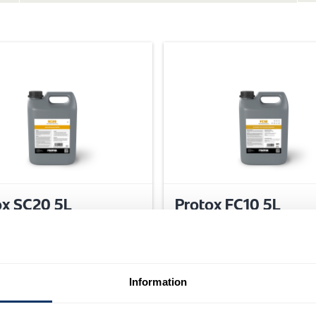
ox SC20 5L
Protox FC10 5L
g av sot, olja och fett.
Ett tvättmedelmot organi
smuts som svett, oljor,
proteinfläckar och
Information
mögelrelaterade förorenin