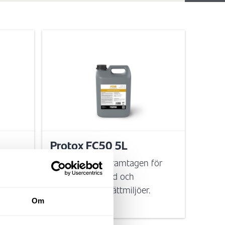
Protox FC50 5L
sk
Ett sköljmedel framtagen för
restaurering, städ och
kommersiella tvättmiljöer.
Om
gar.