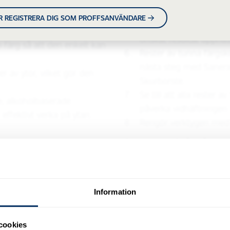
eller uttorkning.
ER REGISTRERA DIG SOM PROFFSANVÄNDARE
Tjocka färgskikt kan kr
önskat resultat uppnås
 färg så att den enkelt kan
Rester av tunna färgski
nästa steg med Sanera 
 av ytor, vilket gör den
Skurborste.
Se till att alla rester 
, alkoholbaserade
påverka vidhäftningen f
effektivt verka på ytan.
Rengör verktygen med 
Spädning & åtgång
Spädes ej. Cirka 0,2 - 0,3 l
färg från de flesta typer av
egenskaper)
g för epoxy. Den är
plåtisol och pulverlack. Det
Information
Försiktighetsåtgärde
sad yta innan generell
llfredsställande och inte
Testa alltid produkten p
cookies