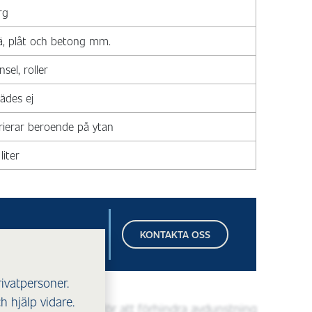
rg
ä, plåt och betong mm.
nsel, roller
ädes ej
rierar beroende på ytan
liter
KONTAKTA OSS
rivatpersoner.
 hjälp vidare.
kas med plastfolie för att förhindra avdunstning