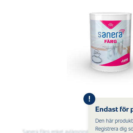
Endast för 
Den här produkte
Registrera dig s
Sanera Färg enkel avlägsning av färg på olika yto