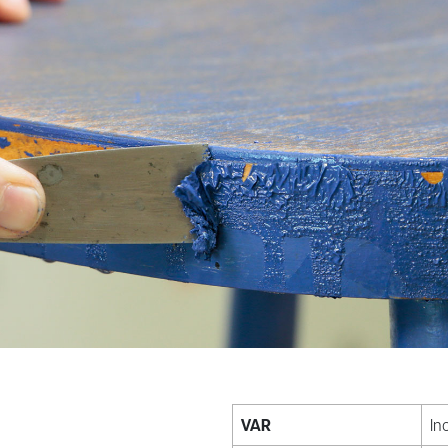
VAR
In