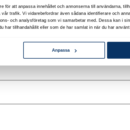
användning för att undvi
e för att anpassa innehållet och annonserna till användarna, tillh
Använd inte Sanera Färg 
vår trafik. Vi vidarebefordrar även sådana identifierare och anna
Använd produkten på ett 
nnons- och analysföretag som vi samarbetar med. Dessa kan i sin
Rengör verktygen noggra
ockt och jämnt skikt på
har tillhandahållit eller som de har samlat in när du har använt 
Art.nr
, vanligtvis från en timme
Anpassa
10 liter (art.nr 17548)
pade innan Sanera Färg