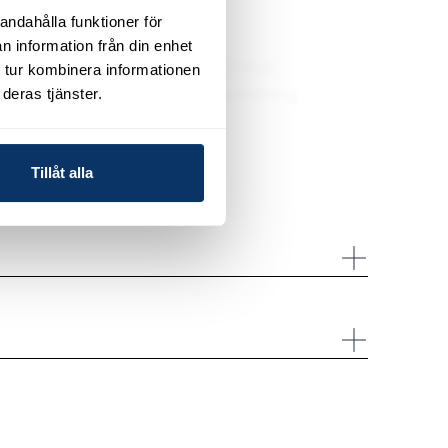
ka negativa påverkningar.
andahålla funktioner för
på epoxybelagda ytor.
n information från din enhet
välventilerat område eller utomhus.
 tur kombinera informationen
nt med varmt vatten efter användning.
deras tjänster.
Tillåt alla