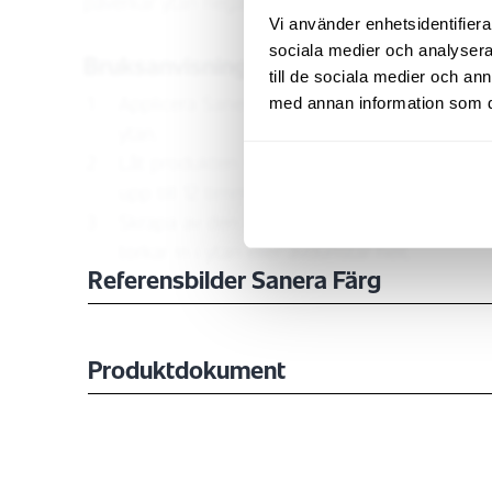
påverkar ytan negativt.
Vi använder enhetsidentifierar
sociala medier och analysera 
Bruksanvisning
till de sociala medier och a
Applicera Sanera Färg med en pensel i ett tj
med annan information som du 
ytan.
Låt produkten verka tills färgen har rest sig
upp till 12 timmar.
Skrapa av den lösa färgen med en spackels
torkar in i ytan eller avdunstar helt.
Referensbilder Sanera Färg
Produktdokument