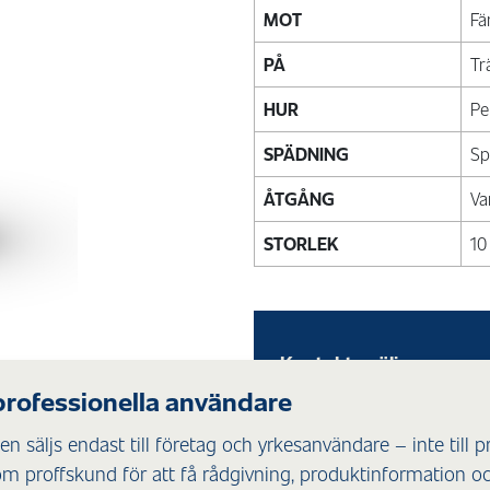
MOT
Fä
PÅ
Tr
HUR
Pe
SPÄDNING
Sp
ÅTGÅNG
Va
STORLEK
10 
Kontakta säljare
professionella användare
n säljs endast till företag och yrkesanvändare – inte till p
om proffskund för att få rådgivning, produktinformation och
r.
Vid behov kan ytan täc