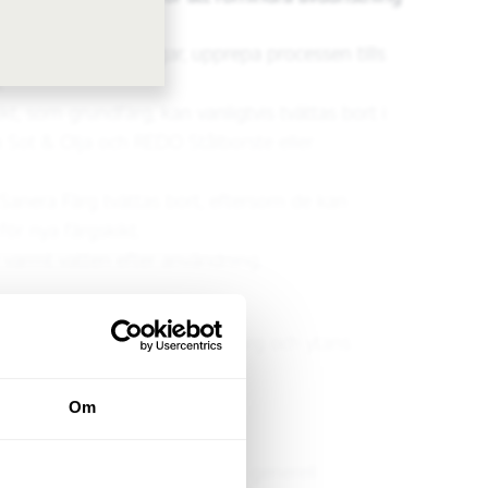
äva flera behandlingar, upprepa processen tills
.
kt, som grundfärg, kan vanligtvis tvättas bort i
Sot & Olja och REDO Stålborste eller
av Sanera Färg tvättas bort, eftersom de kan
ör nya färgskikt.
varmt vatten efter användning.
iter/m² (varierar beroende på färg och ytans
Om
r för användning
å en dold begränsad yta innan generell