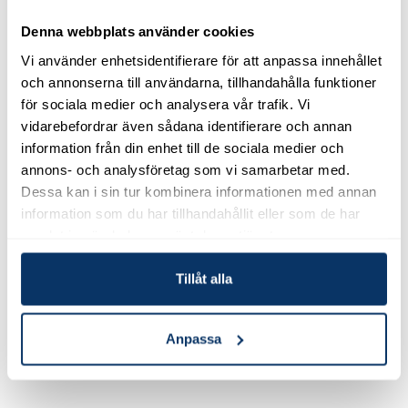
timmar före användning vid lågtrycksfoggning och
högeffektiv luktsanering.
Denna webbplats använder cookies
Vi använder enhetsidentifierare för att anpassa innehållet
Tillsatsen skall tillsättas minst 24 timmar före
och annonserna till användarna, tillhandahålla funktioner
applicering för effekt.
för sociala medier och analysera vår trafik. Vi
vidarebefordrar även sådana identifierare och annan
Behandlingsprocess
information från din enhet till de sociala medier och
Behandlade ytor skall ej beträdas utan
annons- och analysföretag som vi samarbetar med.
skyddsutrustning innan 8 timmar gått.
Dessa kan i sin tur kombinera informationen med annan
OBS! Ytorna ska vädras ut efter behandlingstiden och
information som du har tillhandahållit eller som de har
totalt luftombyte ska ske innan lokalerna tillträd utan
samlat in när du har använt deras tjänster.
skyddsutrustning.
Tillåt alla
Svåråtkomliga ytor kan hanteras genom att applicera
aktiverad Protox Hysan MR20 med mikrojet (våtfogger)
vilket desinficerar ytor och eliminerar luftburna
Anpassa
mikrober.