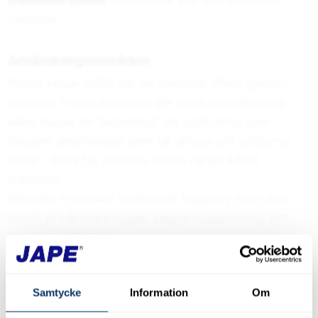
mikrober
Användningsområden
Protox Hysan MR20 har en sekundär effekt (genom
tillsatsen Protox Aktivator) där produkten aktiveras
vilket skapar en ”avgasning” vid applicering som
förutom desinfektion även tar diffusa och luftburna
lukter. I detta fall används Protox Hysan MR20
outspädd.
Metoden motsvarar traditionell foggning men utan
behov av hårdvara/fogger. Lågtrycksapplicering och
foggning i ett steg.
Bruksanvisning
Samtycke
Information
Om
Outspädd Protox Hysan MR20 skall aktiveras 24