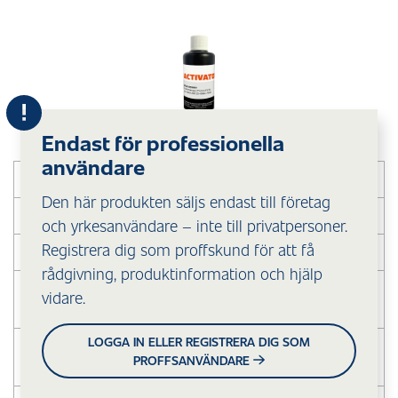
Endast för professionella
användare
VAR
Inomhus
Den här produkten säljs endast till företag
MOT
Odörer
och yrkesanvändare – inte till privatpersoner.
Registrera dig som proffskund för att få
PÅ
Alla ytor
rådgivning, produktinformation och hjälp
HUR
Blandas i Protox Hysan och appliceras med
vidare.
lågtrycksspruta, mikrojet
LOGGA IN ELLER REGISTRERA DIG SOM
SPÄDNING
1st flaska (25 ml) blandas med 5 liter Protox
PROFFSANVÄNDARE
Hysan