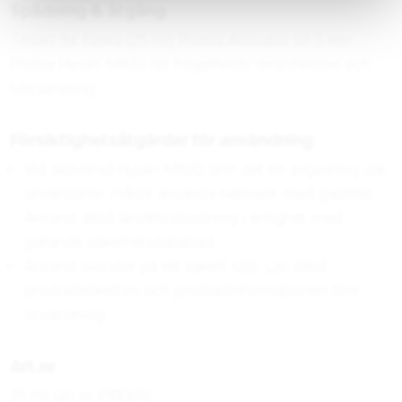
Spädning & åtgång
Tillsätt 1st flaska (25 ml) Protox Aktivator till 5 liter
Protox Hysan MR20 för högeffektiv desinfektion och
luktsanering.
Försiktighetsåtgärder för användning
Vid aktiverad Hysan MR20 sker det en avgasning där
användaren måste använda helmask med gasfilter.
Använd alltid skyddsutrustning i enlighet med
gällande säkerhetsdatablad
Använd biocider på ett säkert sätt. Läs alltid
produktetiketten och produktinformationen före
användning.
Art.nr
25 ml (art.nr P31069)