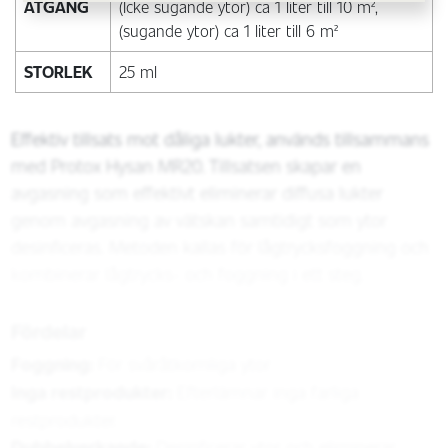
ÅTGÅNG
(Icke sugande ytor) ca 1 liter till 10 m²,
(sugande ytor) ca 1 liter till 6 m²
STORLEK
25 ml
Effektiv tillsats mot dåliga lukter, används tillsammans
med Protox Hysan MR20. Tillsatsen skapar en
avgasning som effektivt eliminerar diffusa lukter
genom avgasning av vätskan samtidigt som ytor
desinficeras. Metoden kallas för lågtrycksfoggning och
kombinerar lågtrycks- och foggning i ett steg.
Fördelar
Foggning:
För svåråtkomliga ytor
Inga restprodukter:
Efterlämnar inga farliga
restprodukter.
Dubbelverkande:
Desinficerar ytor och eliminerar