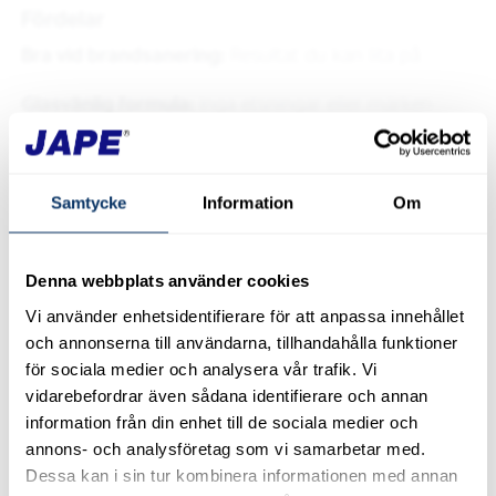
Fördelar
Bra vid brandsanering:
Resultat du kan lita på
Glasvänlig formula:
Inga etsningar eller märken
Kraftfull skumteknik:
För maximal rengöringseffekt
Samtycke
Information
Om
Användningsområden
Protox SC20 är ett högeffektivt och lågalkaliskt (pH
9,9 i koncentrat) rengöringsmedel utan
Denna webbplats använder cookies
lösningsmedel. Protox SC20 används som ett
Vi använder enhetsidentifierare för att anpassa innehållet
professionellt grovrengöringsmedel för sot, olja samt
och annonserna till användarna, tillhandahålla funktioner
feta ytor och kan användas på alla ytor som tål
för sociala medier och analysera vår trafik. Vi
vidarebefordrar även sådana identifierare och annan
vatten.
information från din enhet till de sociala medier och
Protox SC20 innehåller inga parfymer eller
annons- och analysföretag som vi samarbetar med.
lättflyktiga organiska föreningar (VOC) och etsar inte
Dessa kan i sin tur kombinera informationen med annan
glasytor.