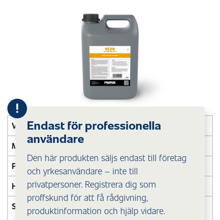
Endast för professionella
VAR
Inomhus/utomhus
användare
MOT
Sot, olja, fett
Den här produkten säljs endast till företag
PÅ
Vattentåliga ytor
och yrkesanvändare – inte till
privatpersoner. Registrera dig som
HUR
Mekanisk bearbetning, lågtrycksspruta
proffskund för att få rådgivning,
SPÄDNING
(Brand/sot) 0,5 - 1 dl per 1 liter vatten,
produktinformation och hjälp vidare.
(skumpåläggning/högtryck/grovrengöring)