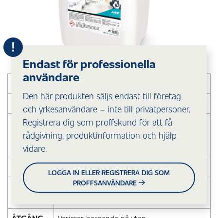
Endast för professionella
användare
VAR
Inomhus/Utomhus
Den här produkten säljs endast till företag
MOT
Sot, olja och för avfettning
och yrkesanvändare – inte till privatpersoner.
Registrera dig som proffskund för att få
PÅ
Målade och obehandlade material såsom
rådgivning, produktinformation och hjälp
trä, puts, sten, tegel, betong, eternit, plåt,
takpapp, plast, textilier m.m.
vidare.
HUR
Pensel, borste, spruta
LOGGA IN ELLER REGISTRERA DIG SOM
PROFFSANVÄNDARE
SPÄDNING
1+10 delar vatten, 1 liter ger 11 liter
brukslösning.