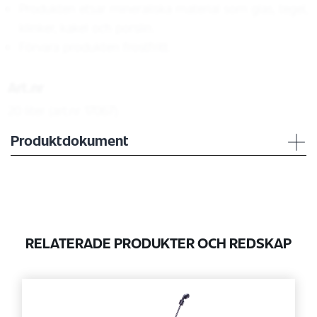
Produkten etsar mineraliska material som glas, tegel,
klinker, kakel och porslin.
Förvara produkten frostfritt.
Art.nr
20 liter (art.nr 17067)
Produktdokument
RELATERADE PRODUKTER OCH REDSKAP