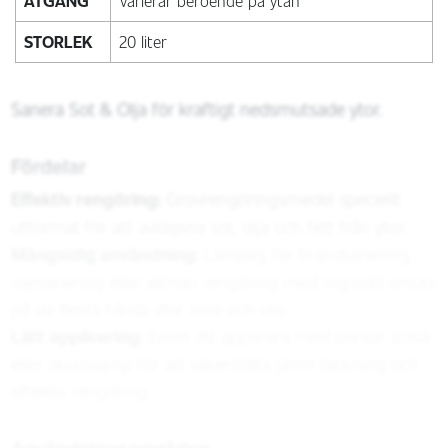
ÅTGÅNG
Varierar beroende på ytan
STORLEK
20 liter
Sanera Sot & Olja för kraftigt nedsmutsade ytor.
Fördelar
Effektiv rengöring:
Grovrengöringsmedel speciellt
utformat för att avlägsna sot, olja och fett från ytor.
Mångsidig användning:
Lämplig för brandsanering,
oljesanering eller allmän rengöring med ingrodd smuts
på de flesta hårda ytor inne och ute.
Lätt applicering:
Enkel att applicera med borste, trasa
eller skursvamp för att säkerställa jämn täckning och
effektiv rengöring.
Användningsområden