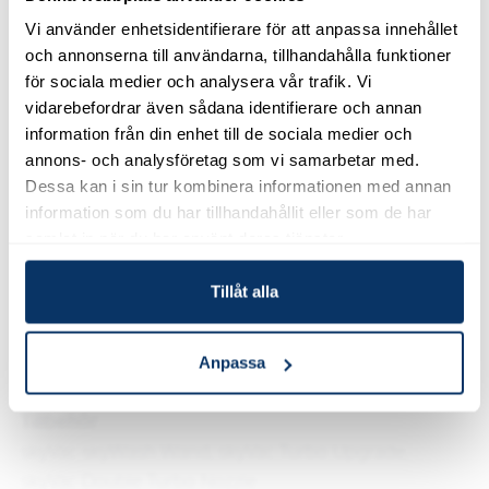
Vi använder enhetsidentifierare för att anpassa innehållet
och annonserna till användarna, tillhandahålla funktioner
Produktinformation
för sociala medier och analysera vår trafik. Vi
vidarebefordrar även sådana identifierare och annan
Slipstream Pro 20 är en bensindriven högtryckstvätt
information från din enhet till de sociala medier och
med 20” ytrengörare för effektiv rengöring av
annons- och analysföretag som vi samarbetar med.
Dessa kan i sin tur kombinera informationen med annan
terrasser, uppfarter och betongytor.
information som du har tillhandahållit eller som de har
Utrustad med kraftfull 13 hk Loncin-motor, tryck upp
samlat in när du har använt deras tjänster.
till ca 250 bar och flöde runt 15 L/min. Maskinen har
Tillåt alla
nyckelstart, justerbar tryckreglering och stänkskydd
för jämn och kontrollerad rengöring.
Anpassa
Art. nr 16841
Tillbehör
skyVac skyWash Wand, skyVac Turbo Upgrade,
skyVac Double Turbo Nozzle