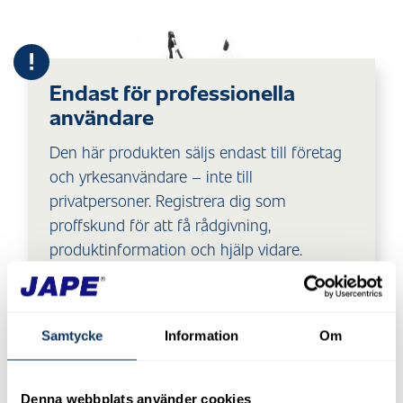
Endast för professionella
användare
Den här produkten säljs endast till företag
och yrkesanvändare – inte till
privatpersoner. Registrera dig som
proffskund för att få rådgivning,
produktinformation och hjälp vidare.
LOGGA IN ELLER REGISTRERA DIG SOM
ARTIKELINFO
skyVac Slipstream Pro 20
PROFFSANVÄNDARE
Samtycke
Information
Om
SPECIFIKATION
Bredd: 63 cm, höjd: 81 cm, djup 78 cm.
EGENSKAPER
Tvättbredd: 50.8 cm, 13 hk, 250 bar, 15
Denna webbplats använder cookies
liter/minut