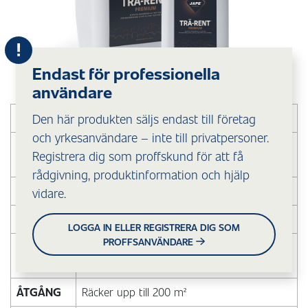
Endast för professionella
användare
VAR
Den här produkten säljs endast till företag
Utomhus
och yrkesanvändare – inte till privatpersoner.
MOT
Fett, smuts, avdödad påväxt och nedbrutna
Registrera dig som proffskund för att få
träfibrer
rådgivning, produktinformation och hjälp
PÅ
Obehandlat, impregnerat och oljat trä
vidare.
HUR
Pensel, borste, spruta
LOGGA IN ELLER REGISTRERA DIG SOM
PROFFSANVÄNDARE
SPÄDNING
1+1 delar vatten, 1 liter ger 2 liter
brukslösning.
ÅTGÅNG
Räcker upp till 200 m²