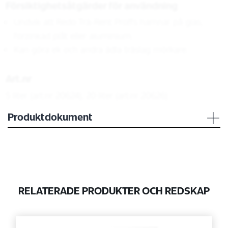
Försiktighetsåtgärder för användning
Undvik att Redo Trä-Rent Proffs hamnar på glas,
förzinkad plåt eller aluminium.
Kan göra ek och andra ädla träslag mörkare.
Art.nr
5 liter (art.nr 20624), 20 liter (art.nr 20626)
Produktdokument
RELATERADE PRODUKTER OCH REDSKAP