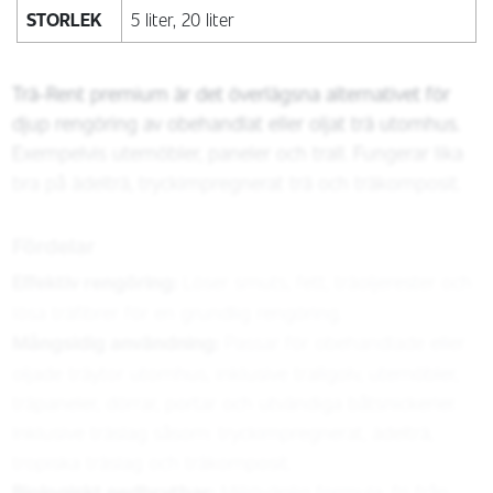
STORLEK
5 liter, 20 liter
Trä-Rent premium är det överlägsna alternativet för
djup rengöring av obehandlat eller oljat trä utomhus.
Exempelvis utemöbler, paneler och trall. Fungerar lika
bra på ädelträ, tryckimpregnerat trä och träkomposit.
Fördelar
Effektiv rengöring:
Löser smuts, fett, träoljerester och
lösa träfibrer för en grundlig rengöring.
Mångsidig användning:
Passar för obehandlade eller
oljade träytor utomhus, inklusive trallgolv, utemöbler,
träpaneler, dörrar, portar och utvändiga båtsnickerier.
Inklusive träslag såsom: tryckimpregnerat, ädelträ,
tropiska träslag och träkomposit.
Biologiskt nedbrytbar:
Miljövänlig formula, fri från