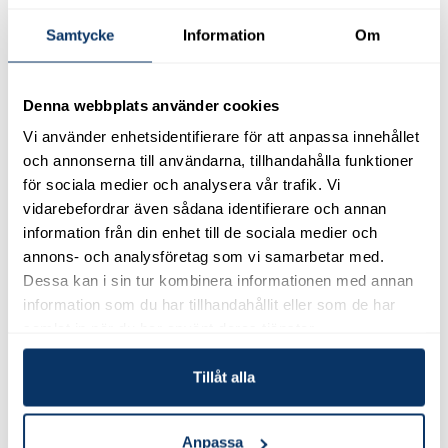
förutsättningar för hela huset och dess omgivning.
Samtycke
Information
Om
30 år efter lanseringen är Grön-Fri fortfarande en
självklar del av underhåll av hus.
Inte för att den är ny. Utan för att den fungerar.
Denna webbplats använder cookies
Vi använder enhetsidentifierare för att anpassa innehållet
👉 Upptäck
Grön-Fri
och annonserna till användarna, tillhandahålla funktioner
för sociala medier och analysera vår trafik. Vi
vidarebefordrar även sådana identifierare och annan
2026-07-01
information från din enhet till de sociala medier och
Effekten består
annons- och analysföretag som vi samarbetar med.
Effekten består, år efter år!
Dessa kan i sin tur kombinera informationen med annan
information som du har tillhandahållit eller som de har
samlat in när du har använt deras tjänster.
2026-05-13
Nytt samarbete inom byggnadsvård: Villa
Tillåt alla
Sjövik x Jape
Anpassa