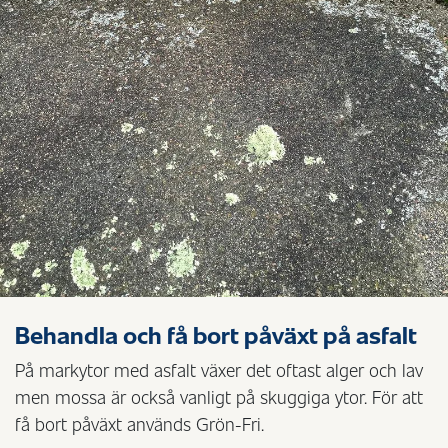
Behandla och få bort påväxt på asfalt
På markytor med asfalt växer det oftast alger och lav
men mossa är också vanligt på skuggiga ytor. För att
få bort påväxt används Grön-Fri.