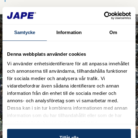
Samtycke
Information
Om
Denna webbplats använder cookies
Vi använder enhetsidentifierare för att anpassa innehållet
och annonserna till användarna, tillhandahålla funktioner
för sociala medier och analysera vår trafik. Vi
Previous
Nex
vidarebefordrar även sådana identifierare och annan
information från din enhet till de sociala medier och
annons- och analysföretag som vi samarbetar med.
Dessa kan i sin tur kombinera informationen med annan
information som du har tillhandahållit eller som de har
samlat in när du har använt deras tjänster.
Tillåt alla