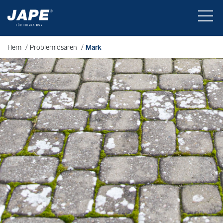
Hem
/
Problemlösaren
/
Mark