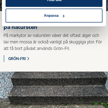
Anpassa
Behandla och ta bort fläckar av påväxt
på natursten
På markytor av natursten växer det oftast alger och
lav men mossa är också vanligt på skuggiga ytor. För
att få bort påväxt används Grön-Fri.
GRÖN-FRI