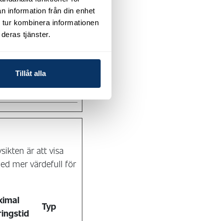
HTML-
n information från din enhet
lagring
 tur kombinera informationen
tändig
Lokal
deras tjänster.
HTML-
lagring
Tillåt alla
ag
HTTP-
cookie
ikten är att visa
ed mer värdefull för
ximal
Typ
ringstid