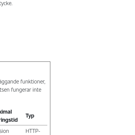
tycke.
äggande funktioner,
tsen fungerar inte
ximal
Typ
ringstid
sion
HTTP-