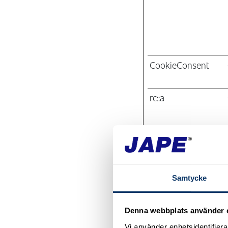
CookieConsent
rc::a
rc::b
Samtycke
Denna webbplats använder 
rc::c
Vi använder enhetsidentifierar