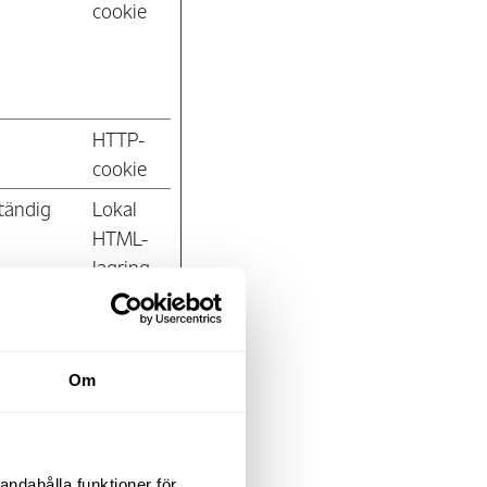
cookie
HTTP-
cookie
tändig
Lokal
HTML-
lagring
sion
Lokal
Om
HTML-
lagring
sion
Lokal
andahålla funktioner för