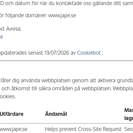
ID och datum för när du kontaktade oss gällande ditt sam
för följande domäner: www.jape.se
nd: Avvisa.
de
ppdaterades senast 13/07/2026 av
Cookiebot
:
låter dig använda webbplatsen genom att aktivera grundl
 och åtkomst till säkra områden på webbplatsen. Webbpla
ookies.
Ma
Utfärdare
Ändamål
lag
www.jape.se
Helps prevent Cross-Site Request
Ses