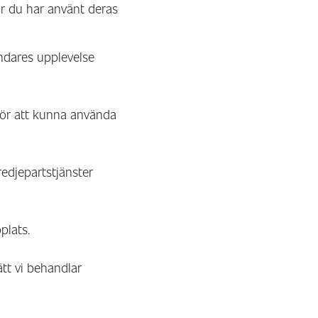
är du har använt deras
ndares upplevelse
för att kunna använda
redjepartstjänster
plats.
ätt vi behandlar