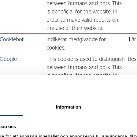
between humans and bots. This
is beneficial for the website, in
order to make valid reports on
the use of their website.
Cookiebot
Indikerar medgivande för
1 år
cookies.
Google
This cookie is used to distinguish
Bes
between humans and bots. This
is beneficial for the website, in
order to make valid reports on
the use of their website.
Google
This cookie is used to distinguish
Ses
Information
between humans and bots.
cookies
Google
This cookie is used to distinguish
Ses
e för att anpassa innehållet och annonserna till användarna, tillh