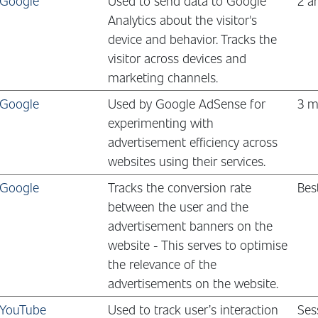
Google
Used to send data to Google
2 å
Analytics about the visitor's
device and behavior. Tracks the
visitor across devices and
marketing channels.
Google
Used by Google AdSense for
3 m
experimenting with
advertisement efficiency across
websites using their services.
Google
Tracks the conversion rate
Bes
between the user and the
advertisement banners on the
website - This serves to optimise
the relevance of the
advertisements on the website.
YouTube
Used to track user’s interaction
Ses