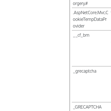
orgery.#
.AspNetCore.Mvc.C
ookieTempDataPr
ovider
__cf_bm
_grecaptcha
_GRECAPTCHA