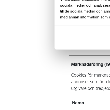
sociala medier och analysera 
till de sociala medier och a
rc::f
med annan information som du 
test_cookie
Marknadsföring (19
Cookies för marknads
annonser som är rel
utgivare och tredjep
Namn