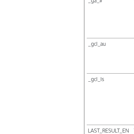
_ga_#
_gcl_au
_gcl_ls
LAST_RESULT_EN