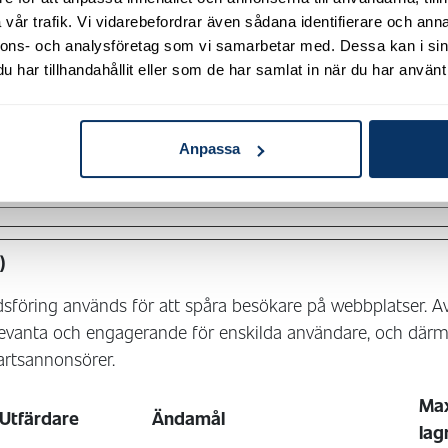
between humans and bots.
vår trafik. Vi vidarebefordrar även sådana identifierare och anna
nnons- och analysföretag som vi samarbetar med. Dessa kan i sin
Google
This cookie is used to distinguish
Bes
har tillhandahållit eller som de har samlat in när du har använt 
between humans and bots.
Anpassa
Google
Used to check if the user's
1 d
browser supports cookies.
)
föring används för att spåra besökare på webbplatser. Avs
evanta och engagerande för enskilda användare, och därm
artsannonsörer.
Ma
Utfärdare
Ändamål
lag