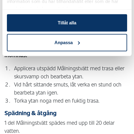
tvättmedel.
information som du har tillhandahållit eller som de har
samlat in när du har använt deras tjänster.
Skölj noggrant med mycket vatten.
Högtryckstvätt kan användas men bör undvikas
Tillåt alla
om ytan kan ta skada eller om vatten riskerar att
tränga in i konstruktionen. Undvik tvätta ytor i
direkt solljus.
Anpassa
Inomhus:
Applicera utspädd Målningstvätt med trasa eller
skursvamp och bearbeta ytan.
Vid hårt sittande smuts, låt verka en stund och
bearbeta ytan igen.
Torka ytan noga med en fuktig trasa.
Spädning & åtgång
1 del Målningstvätt spädes med upp till 20 delar
vatten.