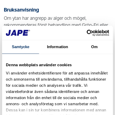
Bruksanvisning
Om ytan har angrepp av alger och mögel,
rekommenderas först behandling med Grön-Fri eller
Prick-Fri. Låt ytorna torka innan målning och följ
färgfabrikantens anvisningar för torktid och
rekommenderad fuktkvot.
Samtycke
Information
Om
Blanda Målningstvätt med vatten i ett lämpligt kärl.
Utomhus:
Denna webbplats använder cookies
Vi använder enhetsidentifierare för att anpassa innehållet
Fukta ytan med vatten och applicera utspädd
och annonserna till användarna, tillhandahålla funktioner
Målningstvätt på en begränsad yta. Använd
för sociala medier och analysera vår trafik. Vi
lågtrycksspruta, borste eller tvättsvamp.
vidarebefordrar även sådana identifierare och annan
Låt verka upp till 10 minuter och bearbeta
information från din enhet till de sociala medier och
därefter ytan med borste eller tvättsvamp. Arbeta
annons- och analysföretag som vi samarbetar med.
nerifrån för att undvika ränder av rinnande
Dessa kan i sin tur kombinera informationen med annan