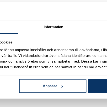

V
. Husets tak behandlades för snart ett år sedan med
s
 den Grön-Fri-version som användes fram till årsskiftet
26. Mellan de behandlade ytorna lämnades en
Information
ulle bli extra tydlig.
cookies
e för att anpassa innehållet och annonserna till användarna, tillh
vår trafik. Vi vidarebefordrar även sådana identifierare och anna
nnons- och analysföretag som vi samarbetar med. Dessa kan i sin
har tillhandahållit eller som de har samlat in när du har använt 
Anpassa