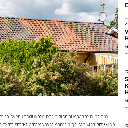
E
2
V
H
V
s
2
V
s
stolta över. Produkten har hjälpt husägare runt om i
s extra starkt eftersom vi samtidigt kan visa att Grön-
2