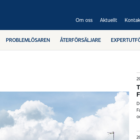
Om oss
Aktuellt
Kontak
PROBLEMLÖSAREN
ÅTERFÖRSÄLJARE
EXPERTUTF
2
T
F
D
F
o
2