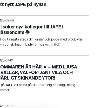
tt nytt JAPE på hyllan
025-09-02
i söker nya kollegor till JAPE i
ässleholm! 🌟
ill du ta nästa steg i din karriär och jobba med produkter
om gör skillnad – både för hus och miljö?
025-07-01
SOMMAREN ÄR HÄR ☀️ – MED LJUSA
KVÄLLAR, VÄLFÖRTJÄNT VILA OCH
HÄRLIGT SKINANDE YTOR!
i på JAPE vill passa på att önska dig en riktigt härlig
ommar!
025-06-19