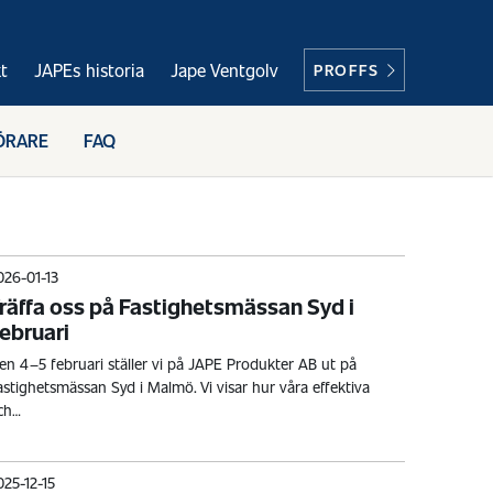
t
JAPEs historia
Jape Ventgolv
PROFFS
ÖRARE
FAQ
026-01-13
räffa oss på Fastighetsmässan Syd i
ebruari
en 4–5 februari ställer vi på JAPE Produkter AB ut på
astighetsmässan Syd i Malmö. Vi visar hur våra effektiva
ch…
025-12-15