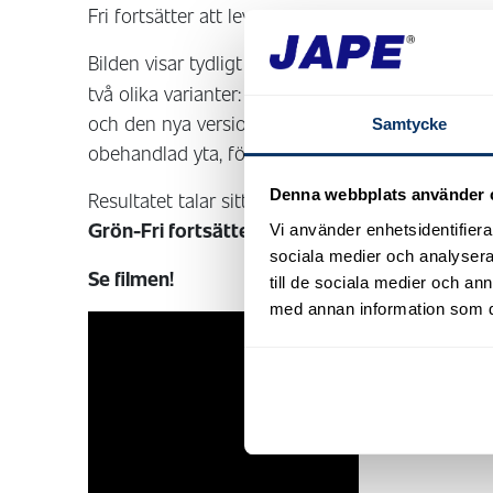
Fri fortsätter att leverera.
Bilden visar tydligt att
effekten består över tid
två olika varianter: från vänster till höger syns
och den nya version som gäller från januari 20
Samtycke
obehandlad yta, för att skillnaden och effekten sk
Denna webbplats använder 
Resultatet talar sitt tydliga språk:
Grön-Fri fortsätter att göra jobbet!
Vi använder enhetsidentifierar
sociala medier och analysera 
Se filmen!
till de sociala medier och a
med annan information som du 