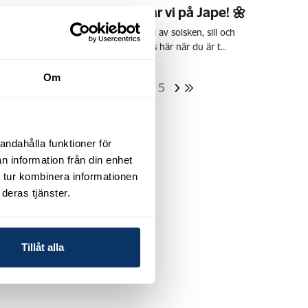
 Glad Midsommar önskar vi på Jape! 🌼
i hoppas att du får en härlig helg fylld av solsken, sill och
ommarens bästa stunder. ☀🌸 Vi finns här när du är t…
Om
1
2
3
4
5
andahålla funktioner för
n information från din enhet
 tur kombinera informationen
deras tjänster.
Tillåt alla