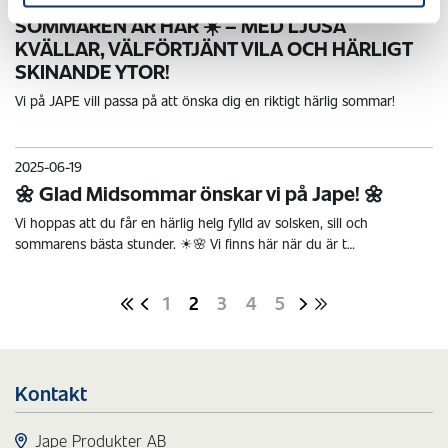
SOMMAREN ÄR HÄR ☀️ – MED LJUSA
KVÄLLAR, VÄLFÖRTJÄNT VILA OCH HÄRLIGT
SKINANDE YTOR!
Vi på JAPE vill passa på att önska dig en riktigt härlig sommar!
2025-06-19
🌼 Glad Midsommar önskar vi på Jape! 🌼
Vi hoppas att du får en härlig helg fylld av solsken, sill och
sommarens bästa stunder. ☀🌸 Vi finns här när du är t…
1
2
3
4
5
Kontakt
Jape Produkter AB