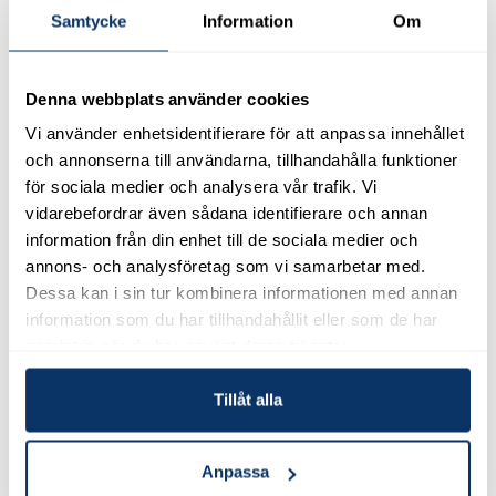
Samtycke
Information
Om
2026-01-13
Denna webbplats använder cookies
Träffa oss på Fastighetsmässan Syd i Februari
Vi använder enhetsidentifierare för att anpassa innehållet
Den 4–5 februari ställer vi på JAPE Produkter AB ut på
Fastighetsmässan Syd i Malmö. Vi visar hur våra effektiva och…
och annonserna till användarna, tillhandahålla funktioner
för sociala medier och analysera vår trafik. Vi
vidarebefordrar även sådana identifierare och annan
2025-12-15
information från din enhet till de sociala medier och
Ett nytt JAPE på hyllan
annons- och analysföretag som vi samarbetar med.
Dessa kan i sin tur kombinera informationen med annan
information som du har tillhandahållit eller som de har
2025-09-02
samlat in när du har använt deras tjänster.
Vi söker nya kollegor till JAPE i Hässleholm! 🌟
Vill du ta nästa steg i din karriär och jobba med produkter som gör
Tillåt alla
skillnad – både för hus och miljö?
Anpassa
2025-07-01