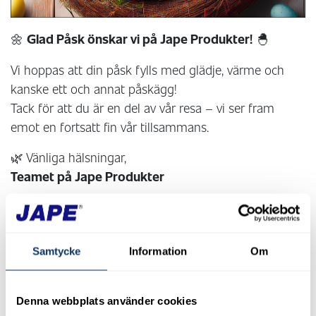
🌼
Glad Påsk önskar vi på Jape Produkter!
🐣
Vi hoppas att din påsk fylls med glädje, värme och
kanske ett och annat påskägg!
Tack för att du är en del av vår resa – vi ser fram
emot en fortsatt fin vår tillsammans.
🌿 Vänliga hälsningar,
Teamet på Jape Produkter
PS! Kolla gärna in vår påskhälsning på SoMe.
Facebook
-
Insta Grön-Fri
-
Insta Jape
Samtycke
Information
Om
2024-07-01
Denna webbplats använder cookies
Glad Sommar önskar vi på JAPE!