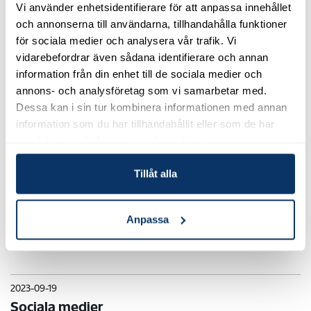
Vi använder enhetsidentifierare för att anpassa innehållet
och annonserna till användarna, tillhandahålla funktioner
för sociala medier och analysera vår trafik. Vi
2024-02-26
vidarebefordrar även sådana identifierare och annan
Ny katalog 2024
information från din enhet till de sociala medier och
annons- och analysföretag som vi samarbetar med.
Dessa kan i sin tur kombinera informationen med annan
2024-02-26
40 år av friska hus
information som du har tillhandahållit eller som de har
samlat in när du har använt deras tjänster.
2024-02-07
Tillåt alla
Mette - vår produktansvariga här på Jape
Produkter
Anpassa
Nu har Mette, vår härliga danska, varit hos oss ett litet tag och nu är
det dags att presentera henne för er ....
2023-09-19
Sociala medier