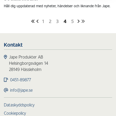
Håll dig uppdaterad med nyheter, händelser och liknande från Jape.
1
2
3
4
5
Kontakt
Jape Produkter AB
Helsingborgsvägen 14
28149 Hässleholm
0451-89877
info@jape.se
Dataskyddspolicy
Cookiepolicy