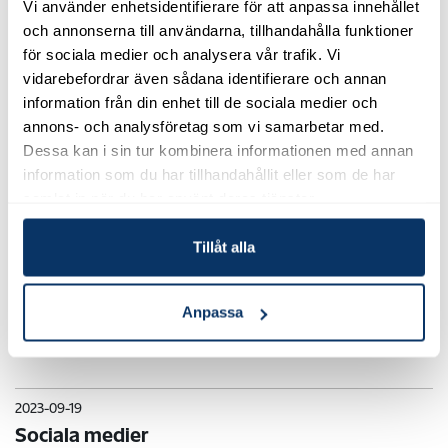
Vi använder enhetsidentifierare för att anpassa innehållet
och annonserna till användarna, tillhandahålla funktioner
för sociala medier och analysera vår trafik. Vi
2024-02-26
Ny katalog 2024
vidarebefordrar även sådana identifierare och annan
information från din enhet till de sociala medier och
annons- och analysföretag som vi samarbetar med.
2024-02-26
Dessa kan i sin tur kombinera informationen med annan
40 år av friska hus
information som du har tillhandahållit eller som de har
samlat in när du har använt deras tjänster.
2024-02-07
Tillåt alla
Mette - vår produktansvariga här på Jape
Produkter
Anpassa
Nu har Mette, vår härliga danska, varit hos oss ett litet tag och nu är
det dags att presentera henne för er ....
2023-09-19
Sociala medier