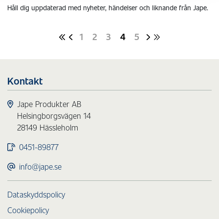
Håll dig uppdaterad med nyheter, händelser och liknande från Jape.
1
2
3
4
5
Kontakt
Jape Produkter AB
Helsingborgsvägen 14
28149 Hässleholm
0451-89877
info@jape.se
Dataskyddspolicy
Cookiepolicy