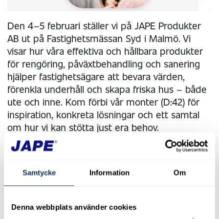
Den 4–5 februari ställer vi på JAPE Produkter
AB ut på Fastighetsmässan Syd i Malmö. Vi
visar hur våra effektiva och hållbara produkter
för rengöring, påväxtbehandling och sanering
hjälper fastighetsägare att bevara värden,
förenkla underhåll och skapa friska hus – både
ute och inne. Kom förbi vår monter (D:42) för
inspiration, konkreta lösningar och ett samtal
om hur vi kan stötta just era behov.
Gå gärna in och läs om mässan här -
Fastighetsmässan Syd
Samtycke
Information
Om
2024-07-01
Denna webbplats använder cookies
Glad Sommar önskar vi på JAPE!