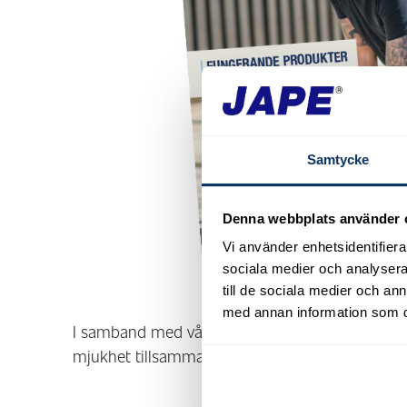
Samtycke
Denna webbplats använder 
Vi använder enhetsidentifierar
sociala medier och analysera 
till de sociala medier och a
med annan information som du 
I samband med vårt 40-årsjubileum släpper vi vå
mjukhet tillsammans med våra produkter. Komme