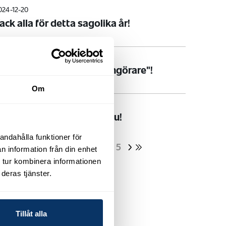
024-12-20
ack alla för detta sagolika år!
024-11-22
vätt Direkt - JAPEs "allrengörare"!
Om
024-08-30
örbered för våren redan nu!
andahålla funktioner för
1
2
3
4
5
n information från din enhet
 tur kombinera informationen
deras tjänster.
Tillåt alla