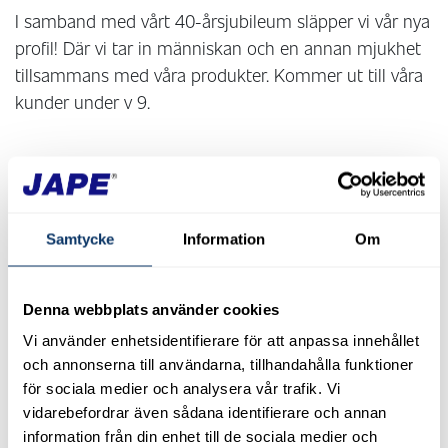
I samband med vårt 40-årsjubileum släpper vi vår nya
profil! Där vi tar in människan och en annan mjukhet
tillsammans med våra produkter. Kommer ut till våra
kunder under v 9.
2024-07-01
Glad Sommar önskar vi på JAPE!
Samtycke
Information
Om
2024-02-26
Ny katalog 2024
Denna webbplats använder cookies
Vi använder enhetsidentifierare för att anpassa innehållet
och annonserna till användarna, tillhandahålla funktioner
2024-02-26
för sociala medier och analysera vår trafik. Vi
40 år av friska hus
vidarebefordrar även sådana identifierare och annan
information från din enhet till de sociala medier och