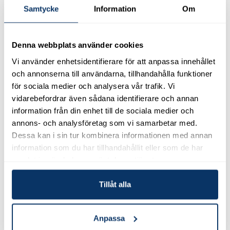
Samtycke
Information
Om
2026-01-13
Träffa oss på Fastighetsmässan Syd i Februari
Denna webbplats använder cookies
Vi använder enhetsidentifierare för att anpassa innehållet
Den 4–5 februari ställer vi på JAPE Produkter AB ut på
Fastighetsmässan Syd i Malmö. Vi visar hur våra effektiva och…
och annonserna till användarna, tillhandahålla funktioner
för sociala medier och analysera vår trafik. Vi
vidarebefordrar även sådana identifierare och annan
2025-12-15
information från din enhet till de sociala medier och
Ett nytt JAPE på hyllan
annons- och analysföretag som vi samarbetar med.
Dessa kan i sin tur kombinera informationen med annan
information som du har tillhandahållit eller som de har
2025-09-02
samlat in när du har använt deras tjänster.
Vi söker nya kollegor till JAPE i Hässleholm! 🌟
Vill du ta nästa steg i din karriär och jobba med produkter som gör
Tillåt alla
skillnad – både för hus och miljö?
Anpassa
2025-07-01