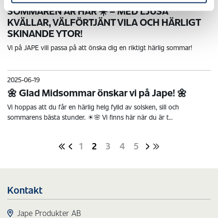
SOMMAREN ÄR HÄR ☀️ – MED LJUSA
KVÄLLAR, VÄLFÖRTJÄNT VILA OCH HÄRLIGT
SKINANDE YTOR!
Vi på JAPE vill passa på att önska dig en riktigt härlig sommar!
2025-06-19
🌼 Glad Midsommar önskar vi på Jape! 🌼
Vi hoppas att du får en härlig helg fylld av solsken, sill och
sommarens bästa stunder. ☀🌸 Vi finns här när du är t…
1
2
3
4
5
Kontakt
Jape Produkter AB