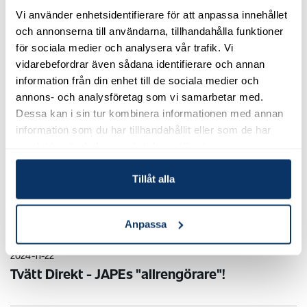
Vi använder enhetsidentifierare för att anpassa innehållet
och annonserna till användarna, tillhandahålla funktioner
2025-06-02
för sociala medier och analysera vår trafik. Vi
Jape på Sweden Rock Festival
vidarebefordrar även sådana identifierare och annan
information från din enhet till de sociala medier och
Rocka med Jape på Sweden Rock!
annons- och analysföretag som vi samarbetar med.
Dessa kan i sin tur kombinera informationen med annan
2025-04-16
information som du har tillhandahållit eller som de har
Glad påsk!
samlat in när du har använt deras tjänster.
Tillåt alla
2024-12-20
Tack alla för detta sagolika år!
Anpassa
2024-11-22
Tvätt Direkt - JAPEs "allrengörare"!