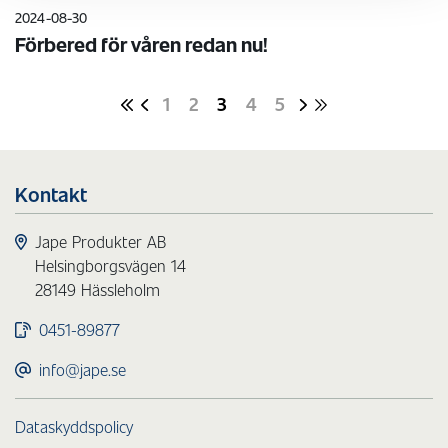
2024-08-30
Förbered för våren redan nu!
1
2
3
4
5
Kontakt
Jape Produkter AB
Helsingborgsvägen 14
28149 Hässleholm
0451-89877
info@jape.se
Dataskyddspolicy