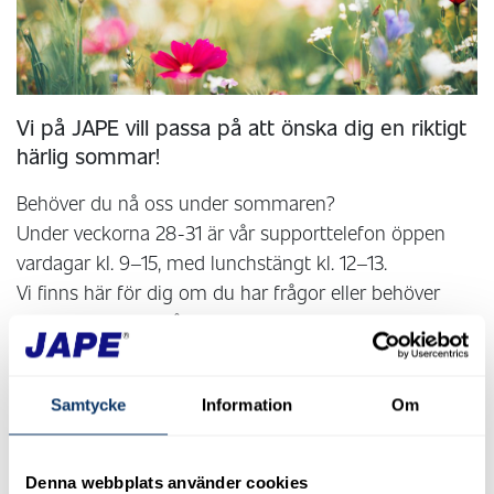
Vi på JAPE vill passa på att önska dig en riktigt
härlig sommar!
Behöver du nå oss under sommaren?
Under veckorna 28-31 är vår supporttelefon öppen
vardagar kl. 9–15, med lunchstängt kl. 12–13.
Vi finns här för dig om du har frågor eller behöver
vägledning kring våra produkter.
Ha en trygg, ren och riktigt skön sommar!
☀️🧼🏠
Samtycke
Information
Om
Varma hälsningar,
JAPE Produkter
Denna webbplats använder cookies